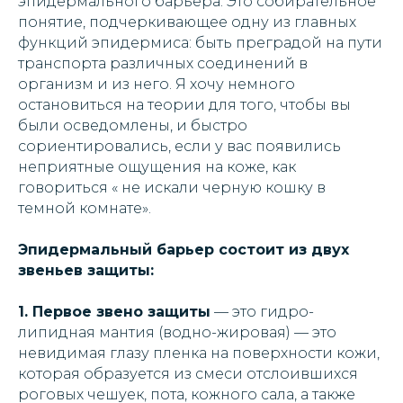
эпидермального барьера. Это собирательное
понятие, подчеркивающее одну из главных
функций эпидермиса: быть преградой на пути
транспорта различных соединений в
организм и из него. Я хочу немного
остановиться на теории для того, чтобы вы
были осведомлены, и быстро
сориентировались, если у вас появились
неприятные ощущения на коже, как
говориться « не искали черную кошку в
темной комнате».
Эпидермальный барьер состоит из двух
звеньев защиты:
1. Первое звено защиты
— это гидро-
липидная мантия (водно-жировая) — это
невидимая глазу пленка на поверхности кожи,
которая образуется из смеси отслоившихся
роговых чешуек, пота, кожного сала, а также