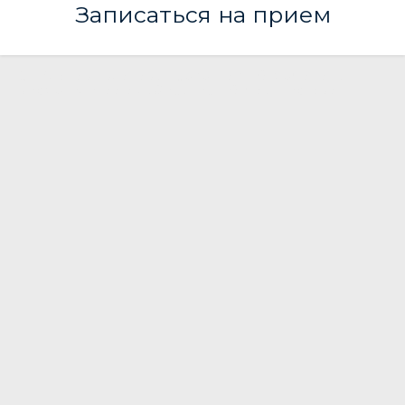
Записаться на прием
ЭТ Клиник - клиника превентивной медицины,
косметологии и лабораторной диагностики