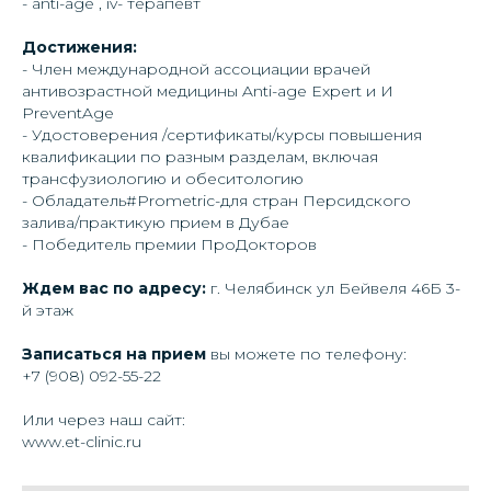
- anti-age , iv- терапевт
Достижения:
- Член международной ассоциации врачей
антивозрастной медицины Anti-age Expert и И
PreventAge
- Удостоверения /сертификаты/курсы повышения
квалификации по разным разделам, включая
трансфузиологию и обеситологию
- Обладатель#Prometric-для стран Персидского
залива/практикую прием в Дубае
- Победитель премии ПроДокторов
Ждем вас по адресу:
г. Челябинск ул Бейвеля 46Б 3-
й этаж
Записаться на прием
вы можете по телефону:
+7 (908) 092-55-22
Или через наш сайт:
www.et-clinic.ru