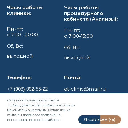
Часы работы
Часы работы
клиники:
процедурного
кабинета (Анализы):
Пн-пт:
Пн-пт:
с 7:00 - 20:00
с 7:00-15:00
Сб, Вс:
Сб, Вс:
выходной
выходной
Телефон:
Почта:
et-clinic@mail.ru
+7 (908) 092-55-22
+7 (908) 066-36-36
Политика
Сайт использует
cookie-файл
ы
Чтобы сделать ваше пребывание на нём
конфиденциальности
Индекс: 454076
максимально удобным. Оставаясь на
г. Челябинск ул.
сайте, вы даёте своё согласие на
бейвеля 46б
Я согласен (-а)
использование cookie-файлов».
Карта сайта