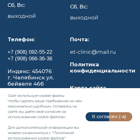
Сб, Вс:
Сб, Вс:
выходной
выходной
Телефон:
Почта:
et-clinic@mail.ru
+7 (908) 092-55-22
+7 (908) 066-36-36
Политика
конфиденциальности
Индекс: 454076
г. Челябинск ул.
бейвеля 46б
Карта сайта
Сайт использует
cookie-файл
ы
Чтобы сделать ваше пребывание на нём
максимально удобным. Оставаясь на
сайте, вы даёте своё согласие на
Я согласен (-а)
использование cookie-файлов».
Для дополнительной информации вы
можете ознакомиться с
"Политикой
использования cookie-файлов"