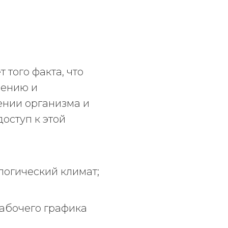
т того факта, что
лению и
ении организма и
оступ к этой
огический климат;
абочего графика