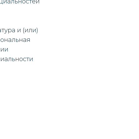
ециальностей
тура и (или)
иональная
чии
циальности