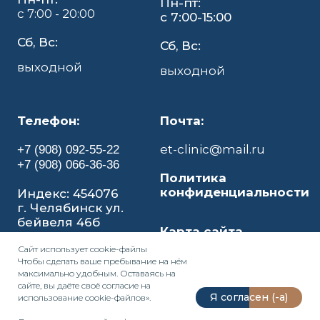
Пн-пт:
с 7:00 - 20:00
с 7:00-15:00
Сб, Вс:
Сб, Вс:
выходной
выходной
Телефон:
Почта:
et-clinic@mail.ru
+7 (908) 092-55-22
+7 (908) 066-36-36
Политика
конфиденциальности
Индекс: 454076
г. Челябинск ул.
бейвеля 46б
Карта сайта
Сайт использует
cookie-файл
ы
Чтобы сделать ваше пребывание на нём
максимально удобным. Оставаясь на
сайте, вы даёте своё согласие на
Я согласен (-а)
использование cookie-файлов».