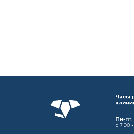
Часы 
клини
Пн-пт:
с 7:00 