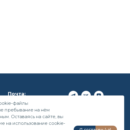
Почта:
ookie-файл
ы
et-clinic@mail.ru
ше пребывание на нём
ым. Оставаясь на сайте, вы
Политика
конфиденциальности
ие на использование cookie-
Я согласен (-а)