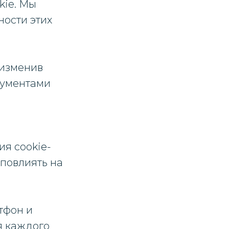
kie. Мы
ости этих
 изменив
рументами
я cookie-
 повлиять на
тфон и
я каждого