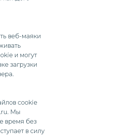
ть веб-маяки
живать
okie и могут
ке загрузки
ера.
йлов cookie
.ru. Мы
е время без
тупает в силу