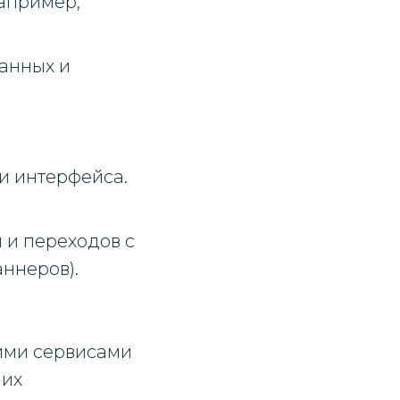
апример,
данных и
и интерфейса.
 и переходов с
аннеров).
ими сервисами
 их