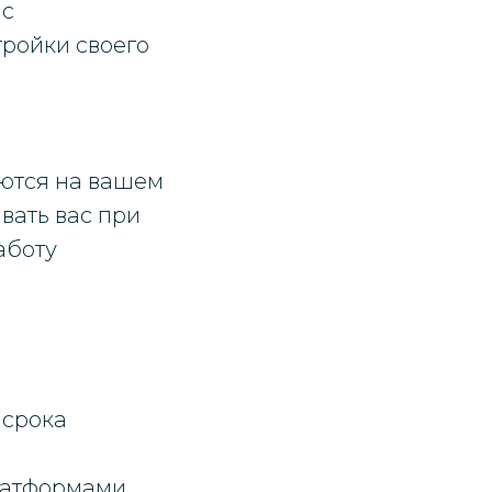
 с
тройки своего
яются на вашем
вать вас при
аботу
 срока
латформами.