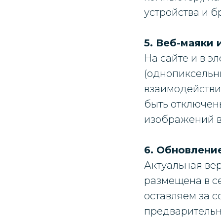
устройства и б
5. Веб-маяки
На сайте и в 
(однопиксельн
взаимодействие
быть отключен
изображений в
6. Обновлени
Актуальная ве
размещена в сет
оставляем за с
предварительн