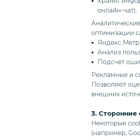
Хранят инфо
онлайн-чат).
Аналитические
оптимизации с
Яндекс Метри
Анализ польз
Подсчёт оши
Рекламные и 
Позволяют оце
внешних источн
3. Сторонние 
Некоторые coo
(например, Goo