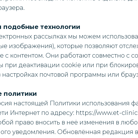
раузера.
 и подобные технологии
электронных рассылках мы можем использова
ые изображения), которые позволяют отсле
 с контентом. Они работают совместно с co
ы при деактивации cookie или при блокиров
 настройках почтовой программы или брауз
е политики
рсия настоящей Политики использования фа
и Интернет по адресу: https://www.et-clinic
обой право вносить в неё изменения в любо
ого уведомления. Обновлённая редакция вс