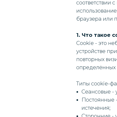
соответствии с
использованием
браузера или п
1. Что такое c
Cookie - это н
устройстве при
повторных визи
определённых 
Типы cookie-фа
Сеансовые - 
Постоянные -
истечения;
Сторонние -