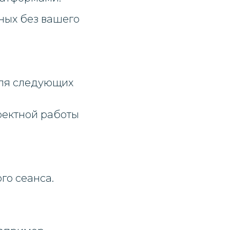
ных без вашего
для следующих
ректной работы
го сеанса.